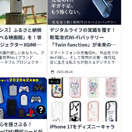
ンス】ふるさと納税
デジタルライフの常識を覆す！
べる映画館」を！世
乾電池式Wi-Fiバッテリー
ロジェクターXGIMI
「Twin function」が未来の安
非日常を体験
心を届ける
刺激が欲しいあなたへ。グ
スマートフォンの充電切れ、外出先での
世界No.1ブランド
Wi-Fi探し、そして突然の災害…現代社
のポータブルプロジェクター
会に生きる私たちが抱えるデジタルライ
が、ふるさと納税で手に入る
フの不安を、一台で解決する画期的なア
スです。高画質・高音質の
イテムが登場しました。乾電池で動き、
2025.09.24
画館」で、自宅やアウトド
ポケットWi-Fi機能まで搭載した「Twin
に変えませんか？2025
function」が、あなたの日常と災害時の
ケース
のポイント付与終了前に、こ
安心を劇的に変えます。発火リスクの低
をお得に手に入れる方法を
減、買い切りSIM付属、ケーブル不要の
。
設計など、その全貌を徹底解説し、
Makuakeでの先行予約情報もご紹介し
ます。
心を揺さぶる！
iPhone 17をディズニーキャラ
tion(TM)歴代ハードが