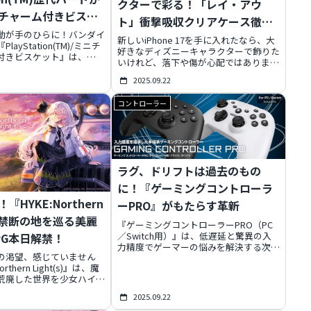
クターで彩る！「レイ・アウ
チャーム付きビスケ
ト」衝撃吸収クリアケース徹底
動が手のひらに！バンダイ
解剖
新しいiPhone 17を手に入れたなら、大
ayStation(TM)/ミニチ
好きなディズニーキャラクターで飾りた
付きビスケット』は、
いけれど、落下や傷が心配ではありませ
ion歴代ハードやコントローラ
んか？この記事では、デザイン性と保護
ニチュアチャームに。さら
2025.09.22
性能を両立した「レイ・アウト」のディ
のボタン型ビスケットもセ
ズニー衝撃吸収クリアケースを徹底解
、まさに「大人のための食
コントローラー
説。まるでクッションのような
11種のラインナップと、そ
「Puffull」と、スタイリッシュな「耐衝
な入手方法を徹底解説しま
撃 ハイブリッドケース」の2モデルを深
掘りし、あなたのiPhone 17を可愛く、
そしてしっかりと守る秘密をご紹介しま
す。
ラグ、ドリフトは過去のもの
に！『ゲーミングコントローラ
HYKE:Northern
ーPRO』がもたらす革新
s)』禁断の地を巡る美麗
『ゲーミングコントローラーPRO（PC
／Switch用）』は、低遅延と驚異の入
PG本日解禁！
力精度でゲーマーの悩みを解決する次世
の渇望、感じていません
代デバイス。ポーリングレート1000Hz
rthern Light(s)』は、魔
の超低遅延設計、ドリフト現象と無縁の
荒廃した世界を少女ハイク
ホールエフェクトセンサー、耐久性の高
クションRPG。私も最初
い金属製パーツ、確実なクリック感の小
2025.09.22
したが、その美麗ドット絵
型マイクロスイッチを搭載。さらに背面