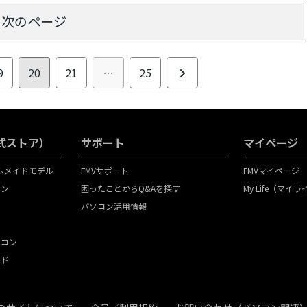
様なデバイスに対応し、現在Makuake
ップグレードします。日常
で最大21%オフの先行販売中。この革
アまで、あらゆるシーンで
次のページ
新的なサウンド体験を、ぜひあなたも。
Line Pebble」の魅力を
す。
次
9
20
21
…
25
へ
（公式ストア）
サポート
マイページ
タムメイドモデル
FMVサポート
FMVマイページ
コン
困ったことからQ&Aを探す
My Life（マイ
パソコン活用情報
ソコン
イド