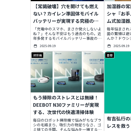
【常識破壊】穴を開けても燃え
加湿器の常
ない？カイレン準固体モバイル
シャ『お手
バッテリーが実現する究極の安
ム式加湿器
心と快適
を手に入れ
「充電中のスマホ、まさか発火しないよ
毎年悩まされ
ね？」そんな不安はもう過去のもの。近
菌の繁殖は避
年多発するモバイルバッテリー事故の常
んか？ドウシ
識を覆す、カイレンの「準固体モバイル
スチーム式加
2025.09.19
2025.09.19
バッテリー」が登場。液体電解質を使わ
ようにフタも
ない革新的な技術で、穴を開けても発火
菌が繁殖しに
掃除機
書籍
しない驚異の安全性を実現しました。さ
肺炎の心配も
らに、-20℃〜80℃対応のタフな環境性
実し、家族み
能、約4倍の長寿命、MagSafe/Qi2対応
ごせる、まさ
のスマートワイヤレス充電など、日々の
一台の秘密を
使いやすさも徹底追求。Makuakeで先
行販売されるこの次世代バッテリーが、
あなたの充電体験を根本から変えます。
もう掃除のストレスとは無縁！
DEEBOT N30ファミリーが実現
する、次世代の快適清掃体験
有吉弘行の
毎日のロボット掃除機で悩みがちなブラ
シの毛絡まり、吸引力の物足りなさ、ゴ
レスを救う
ミ捨ての手間。そんな悩みを一掃する