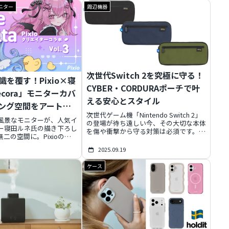
ーリー、爽快アクションに
拡張ボタンやトリガー深度変更スイッ
ニター
周辺機器
した！今なら10%オフで
チ、連射ホールド、ケーブルロックな
ャンスも。この記事を読め
ど、ゲーマー目線の便利機能も満載。
RPGの魅力が余すことなく
PCとSwitch両対応で、参考価格7,480円
！
（税込）という高コスパも魅力。2025
年9月20日発売。
次世代Switch 2を究極に守る！
を覆す！Pixio×寝
CYBER・CORDURAポーチで叶
cora」モニターカバ
える安心とスタイル
ング空間をアートに
次世代ゲーム機「Nintendo Switch 2」
う
風景なモニターが、人気イ
の登場が待ち遠しい今、その大切な本体
ー寝田ルネ氏の描き下ろし
を傷や衝撃から守る対策は必須です。本
二の空間に。Pixioの
記事では、サイバーガジェットが2025
 シリーズ モニターカバー」
年11月中旬に発売する『CYBER・
2025.09.19
デザイン性を両立し、あな
CORDURAポーチ（Switch2用）』を徹
グデスクを彩ります。今だ
底解説。高耐久素材CORDURA®による
ケース
ルや豪華キャンペーンも見
圧倒的な保護力、ビジネスシーンにも馴
染むシックなデザイン、そして便利な収
納ポケットの魅力を深掘りし、あなたの
Switch 2ライフをより安心でスマートに
するための情報をお届けします。