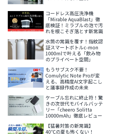
コードレス高圧洗浄機
「Mirable AquaBlast」徹
底検証！ミラブルの泡で汚
れを根こそぎ落とす新常識
水筒の常識を覆す！指紋認
証スマートボトルc-mon
1000mlで叶える「飲み物
のプライベート空間」
もうサブスク不要！
Comulytic Note Proが変
える、高精度AI文字起こし
と議事録作成の未来
ケーブル忘れに終止符！驚
きの次世代モバイルバッテ
リー「cheero Solitta
10000mAh」徹底レビュー
【猛暑対策の新常識】
40℃の夏も怖くない！