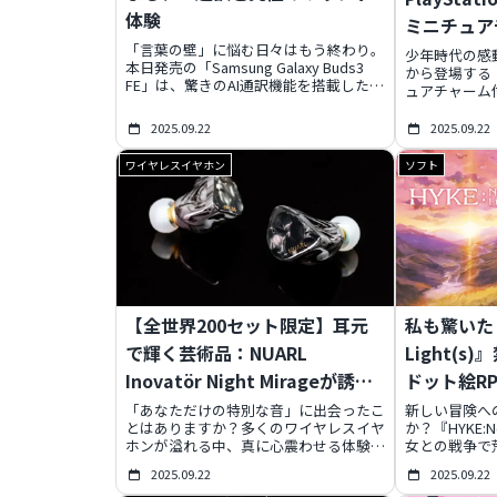
体験
ミニチュア
「言葉の壁」に悩む日々はもう終わり。
ットで蘇る
少年時代の感
本日発売の「Samsung Galaxy Buds3
から登場する『Pl
FE」は、驚きのAI通訳機能を搭載したエ
ュアチャーム
ントリーモデル。さらに、迫力の高音
PlayStat
質、進化したノイズキャンセリング、そ
ーが精巧なミ
2025.09.22
2025.09.22
して洗練されたデザインまで兼ね備え、
に、おなじみ
あなたの日常を劇的にスマートに進化さ
ットになった
ワイヤレスイヤホン
ソフト
せます。この価格で手に入る未来の体験
玩」です。全
を、今すぐチェックしましょう。
の魅力、確実
す。
【全世界200セット限定】耳元
私も驚いた！『
で輝く芸術品：NUARL
Light(
Inovatör Night Mirageが誘
ドット絵R
う、唯一無二の音世界
「あなただけの特別な音」に出会ったこ
新しい冒険へ
とはありますか？多くのワイヤレスイヤ
か？『HYKE:No
ホンが溢れる中、真に心震わせる体験は
女との戦争で
稀かもしれません。NUARL Inovatör
が旅する2Dア
2025.09.22
2025.09.22
Night Mirageは、聴覚を最適化する
は半信半疑で