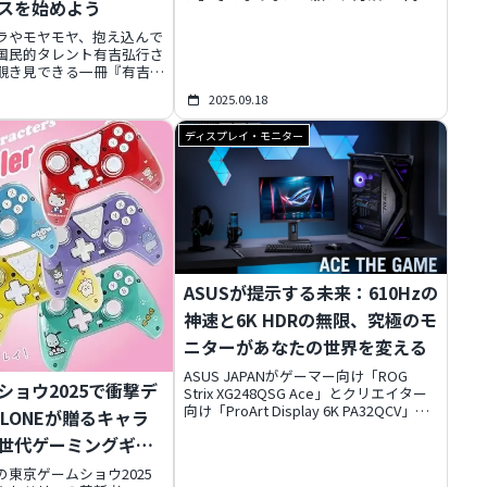
スを始めよう
ら叶えませんか？ピクセラが、人気の調
理家電やXitを気軽に試せるサブスクリ
ラやモヤモヤ、抱え込んで
プションサービスを開始。所有から「体
国民的タレント有吉弘行さ
験」へシフトする新しい価値観で、購入
覗き見できる一冊『有吉メ
前に使用感を試したり、必要な期間だけ
5日に登場します。ただの
利用したりすることで、後悔しない賢い
2025.09.18
いこの本は、有吉さんのシ
選択が可能です。あなたのライフスタイ
とユーモアを通して、スト
ルを、もっと自由に、もっと豊かにアッ
ディスプレイ・モニター
変えるヒントを与えてくれ
プデートしましょう。
、読者自身も書き込めるオ
帳として、あなただけの
帳」を育むことができる画
限定特典情報も交え、その
す！
ASUSが提示する未来：610Hzの
神速と6K HDRの無限、究極のモ
ニターがあなたの世界を変える
ASUS JAPANがゲーマー向け「ROG
ショウ2025で衝撃デ
Strix XG248QSG Ace」とクリエイター
向け「ProArt Display 6K PA32QCV」を
LONEが贈るキャラ
発表。前人未踏の610Hzリフレッシュレ
世代ゲーミングギア
ートでFPSゲーマーの勝利を確実にする
一方、6K HDRパネルでクリエイターの
東京ゲームショウ2025
想像力を無限に広げます。2025年9月19