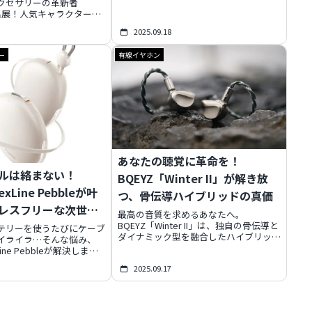
クセサリーの革新者
日発売のこれら次世代モニターが、あな
初出展！人気キャラクターと
たのデジタル体験を新たな高みへ導きま
ゲーミングギアや、クラウ
す。
2025.09.18
ングで話題を呼んだ次世代
ヤホンなど、見逃せないア
ー
有線イヤホン
。ゲームライフを格上げす
の挑戦をいち早くチェックし
あなたの聴覚に革命を！
ルは絡まない！
BQEYZ「Winter II」が解き放
lexLine Pebbleが叶
つ、骨伝導ハイブリッドの真価
レスフリーな次世代
最高の音質を求めるあなたへ。
ッテリー体験
BQEYZ「Winter II」は、独自の骨伝導と
テリーを使うたびにケーブ
ダイナミック型を融合したハイブリッド
イライラ…そんな悩み、
有線イヤホンです。日本製銀パラジウム
xLine Pebbleが解決しま
合金採用の骨伝導ユニットと高剛性アル
の巻き取り式Type-Cケー
2025.09.17
ミ合金キャビティにより、ボーカルの息
、カラビナでスマートに持
遣いまで鮮明に再現。ノイズレスで純粋
量10,000mAhと35W急
なサウンドは、まさに聴覚の新しい扉を
認証の安全性、そして2台
開きます。3種類の交換可能プラグで多
で、あなたのデジタルライ