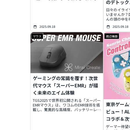
のデトック
「DEEBOT N30ファミリー」がエコバッ
クスから新登場。最大11,000Paの超強
日々のイライ
力吸引力、画期的な「Zero Tangle 2.0」
いませんか？
技術による絡まり防止、そしてN30
んの頭の中を
PLUS限定のバッグレス自動ゴミ収集
モ』が10月1
「Pure Cyclone」システムを搭載。エ
2025.09.18
2025.09.18
メモ集ではな
ントリーモデルの常識を覆す高性能と優
ニカルな視点
れたコストパフォーマンスで、あなたの
マウス
周辺機器
レスを笑いに
掃除体験を劇的に変えるでしょう。
ます。さらに
リジナルメモ
「心の落書き
期的な一冊。
魅力に迫りま
ゲーミングの常識を覆す！次世
代マウス「スーパーEMR」が描
く未来のエイム体験
TGS2025で世界初公開される「スーパー
東京ゲーム
EMRマウス」は、ワコムのEMR技術を搭
載し、驚異的な高精度、バッテリーレ
ビュー！AL
ス、ワイヤレス、超軽量を実現。従来の
コラボ＆次
ゲーミングマウスの概念を打ち破り、あ
なたのゲームプレイを新次元へと導く、
の全貌
ゲーマー待望の
まさに“神エイム”を可能にする革新的な