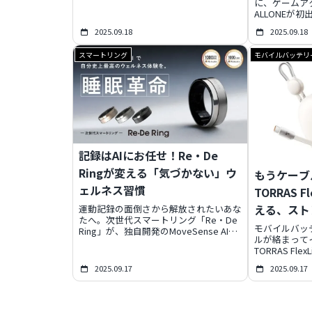
に、ゲームア
デバイスの全貌に迫ります。
ALLONEが
の夢のコラボ
2025.09.18
2025.09.18
ドファンディ
ゲーミングイ
スマートリング
モバイルバッテリ
イテムが満載
るALLONE
ましょう！
記録はAIにお任せ！Re・De
Ringが変える「気づかない」ウ
もうケーブ
ェルネス習慣
TORRAS F
える、スト
運動記録の面倒さから解放されたいあな
たへ。次世代スマートリング「Re・De
モバイルバ
モバイルバッ
Ring」が、独自開発のMoveSense AIで
ルが絡まって
ウォーキングやランニングを自動検出
TORRAS Fle
し、手動入力の手間をゼロにします。睡
す。最長70cm
眠分析から血管年齢計測まで、24時間あ
2025.09.17
2025.09.17
ブルを内蔵し
なたの健康をサポート。無理なく続けら
ち運び可能。大容
れる「心地をリデザインする」ウェルネ
速充電、国際
スライフを、Re・De Ringが実現しま
同時充電対応
す。