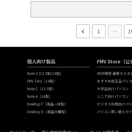
フを劇的にア
からアウトド
活躍する「Flex
徹底解説しま
前
1
…
1
へ
個人向け製品
FMV Store
Note U (13.3型/14型)
WEB限定 最新カス
FMV Zero（14型）
おすすめ目玉品パソ
Note C（13.3型）
大学生向けパソコン
Note A（16型）
シニア向けパソコン
Desktop F（液晶一体型）
ビジネス利用向けパ
Desktop D（液晶分離型）
パソコン買い替えガ