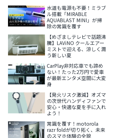
水道も電源も不要！ミラブ
ル搭載「MIRABLE
AQUABLAST MINI」が掃
除の常識を覆す
【めざましテレビで話題沸
騰】LAViNO クールエアー
ミストで迎える、涼しく潤
う新しい夏
CarPlay非対応車でも諦め
ない！たった2万円で愛車
が最新エンタメ空間に大変
身
【発火リスク激減】オズマ
の次世代ハンディファンで
安心・快適な夏を手に入れ
よう！
常識を覆す！motorola
razr foldが切り拓く、未来
のスマホ体験の全貌