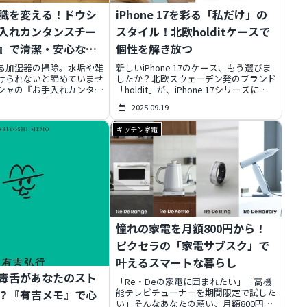
識を変える！ドウシ
iPhone 17を彩る「私だけ」の
入れカンタンスチー
スタイル！北欧holditケースで
』で清潔・安心な冬
個性を解き放つ
る
る加湿器の掃除。水垢や雑
新しいiPhone 17のケース、もう選びま
けられないと諦めていませ
したか？北欧スウェーデン発のブランド
シャの『お手入れカンタン
「holdit」が、iPhone 17シリーズに対
湿器』は、まるで炊飯器の
応する多彩なケースを発表。楽天1位の
2025.09.19
水タンクも丸洗い可能。雑
シリコンケースからMagSafe対応まで、
くいスチーム式で、加湿器
あなたの個性を輝かせるデザインと機能
キッチン家電
軽減します。安全設計も充
性を両立したラインナップを、お得なク
んなが快適で清潔な冬を過
ーポン情報と共にご紹介します。
に「清潔の神」と呼ぶべき
徹底解説します。
憧れの家電を月額800円から！
ピクセラの「家電サブスク」で
叶えるスマートな暮らし
毒舌があなたのスト
「Re・Deの家電に囲まれたい」「高機
能テレビチューナーを期間限定で試した
？『有吉メモ』で心
い」そんなあなたの願い、月額800円か