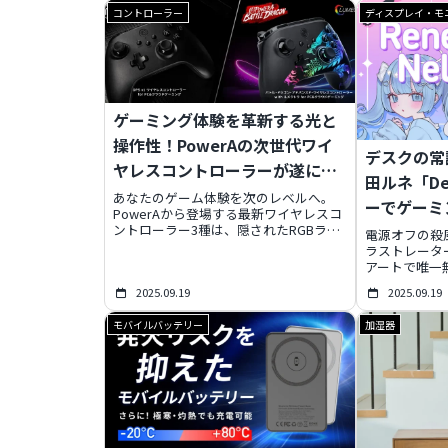
「Audiodoパーソナルサウンド」と、北
と奥深いスト
コントローラー
ディスプレイ・モ
欧の夜空をイメージした幻想的なデザイ
心を奪われま
ンが融合。全世界200セット限定の希少
手に入れるチ
な逸品です。この記事を読めば、このハ
ば、この傑作
イエンドイヤホンが提供する「音と美の
わかりますよ
極み」がわかり、あなたの五感を刺激す
る特別な音楽体験が手に入るでしょう。
ゲーミング体験を革新する光と
操作性！PowerAの次世代ワイ
デスクの常識
ヤレスコントローラーが遂に登
田ルネ「De
場
あなたのゲーム体験を次のレベルへ。
ーでゲーミ
PowerAから登場する最新ワイヤレスコ
ントローラー3種は、隠されたRGBライ
変貌させよ
電源オフの殺
ティング、ホールエフェクトによる超精
ラストレータ
密操作、そして圧倒的なカスタマイズ性
アートで唯一無
で、ゲーミングの常識を覆します。
「Decora
PC、クラウド、Xboxそれぞれのゲーマ
2025.09.19
2025.09.19
は、機能性と
ーに最適な「相棒」を見つけ、未体験の
たのゲーミン
没入感と勝利を掴み取りましょう。
モバイルバッテリー
加湿器
けの限定セー
逃せません。