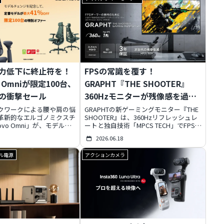
ュール
術により、あなたの夏を劇的に快適に変
OOFER」から緻密な高域再
えるでしょう。ベスト、バックパッド、
術的なデザインまで、その
キャップパッドの3種類のラインナップ
徹底解説。18万円超えの
で、あらゆるシーンの暑さ対策に貢献し
「動鉄芸術」の真価に迫り
ます。
力低下に終止符を！
FPSの常識を覆す！
vo Omniが限定100台、
GRAPHT『THE SHOOTER』
Fの衝撃セール
360Hzモニターが残像感を過去
にする
クワークによる腰や肩の悩
GRAPHTの新ゲーミングモニター『THE
革新的なエルゴノミクスチ
SHOOTER』は、360Hzリフレッシュレ
Novo Omni」が、モデルチ
ートと独自技術「MPCS TECH」でFPSの
、限定100台で約41%オ
残像感を劇的に低減。24.5インチ
2026.06.18
引き）となるスペシャルセ
WQHD、QD-Mini LED搭載で高精細な視
。体の動きに追従する「ダ
認性を実現し、スタンドレスモデルも選
ル電源
アクションカメラ
サポート・システム」な
択可能。FPSプレイヤーの勝利を強力に
能で快適な座り心地を実現
サポートします。
トレストも同時セール。
23日までの期間限定、この見
ンスであなたのワークスタ
向上させましょう。