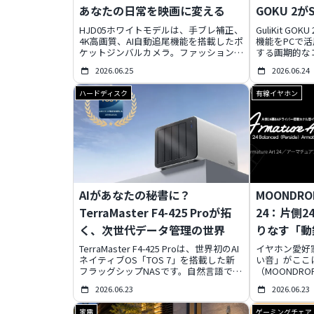
あなたの日常を映画に変える
GOKU 2が
る究極のゲ
HJD05ホワイトモデルは、手ブレ補正、
GuliKit GOK
4K高画質、AI自動追尾機能を搭載したポ
機能をPCで活用
ケットジンバルカメラ。ファッションに
する画期的な
馴染むデザインと直感的な操作性で、
です。独自技術「
2026.06.25
2026.06.24
Vlog初心者でもプロ級の滑らかな映像を
遅延を実現し
簡単に撮影できます。高コスパで、あな
とコントロー
ハードディスク
有線イヤホン
たの動画ライフをワンランクアップさせ
機能も充実し
る一台です。
す。発売記念
AIがあなたの秘書に？
MOONDROP
TerraMaster F4-425 Proが拓
24：片側2
く、次世代データ管理の世界
りなす「動
TerraMaster F4-425 Proは、世界初のAI
イヤホン愛好
ネイティブOS「TOS 7」を搭載した新
い音」がここ
フラッグシップNASです。自然言語での
（MOONDR
操作、ローカルAI処理、最大1010MB/s
ル「Armatur
2026.06.23
2026.06.23
の高速転送、そしてランサムウェアから
いう前代未聞
データを守るプロアクティブなバックア
未体験の音響
家電
ゲーミングチェア