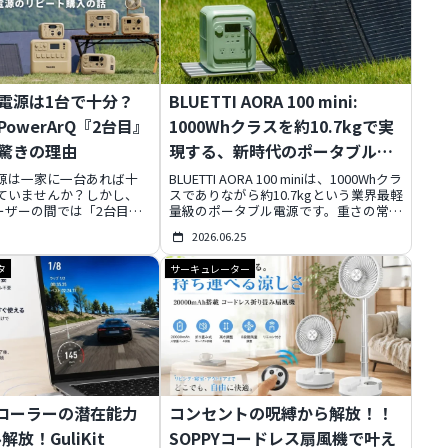
電源は1台で十分？
BLUETTI AORA 100 mini:
owerArQ『2台目』
1000Whクラスを約10.7kgで実
驚きの理由
現する、新時代のポータブル電
源
源は一家に一台あれば十
BLUETTI AORA 100 miniは、1000Whクラ
ていませんか？しかし、
スでありながら約10.7kgという業界最軽
Qユーザーの間では「2台目」
量級のポータブル電源です。重さの常識
を絶ちません。その背景に
を覆し、大容量、コンパクト設計、スマ
2026.06.25
品の性能を超えた、ユーザ
ート機能、そして約16年使える長寿命
タイルに深く寄り添うブラ
バッテリーを搭載。日常使いからアウト
タ
サーキュレーター
確かな信頼関係がありまし
ドア、災害時まで、あらゆるシーンで電
は、なぜPowerArQが選
力と安心をどこへでも持ち運べる自由な
か、その魅力と製品ライン
暮らしを提供します。今ならお得な期間
りします。
限定キャンペーンも実施中です。
トローラーの潜在能力
コンセントの呪縛から解放！！
放！GuliKit
SOPPYコードレス扇風機で叶え