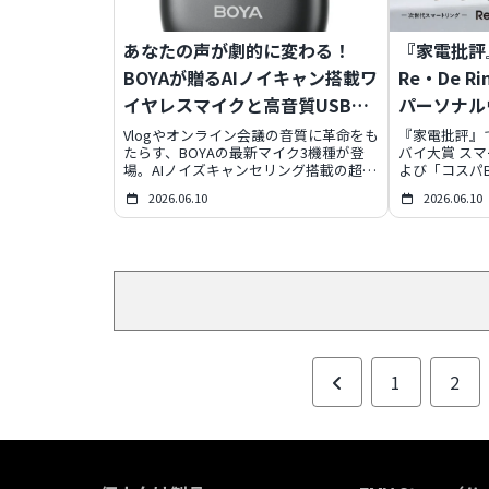
あなたの声が劇的に変わる！
『家電批評
BOYAが贈るAIノイキャン搭載ワ
Re・De R
イヤレスマイクと高音質USBマ
パーソナル
イクの全貌
Vlogやオンライン会議の音質に革命をも
『家電批評』で
たらす、BOYAの最新マイク3機種が登
バイ大賞 スマ
場。AIノイズキャンセリング搭載の超小
よび「コスパB
型ワイヤレスマイク「BOYA mini2」
次世代スマート
2026.06.10
2026.06.10
と、USB接続で手軽に高音質を実現する
Gen2」。単
「BOYA CM30/CM40」を徹底解説。あ
ず、AIによ
なたの声が、これまでにないクリアさで
スで、あなた
届けられます。
え、新しいウ
ます。未来を
す。
前
1
2
へ