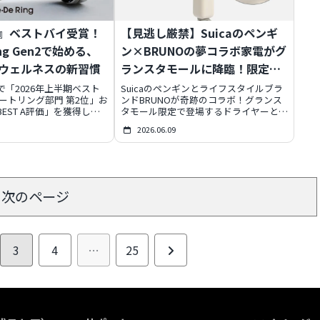
』ベストバイ受賞！
【見逃し厳禁】Suicaのペンギ
ing Gen2で始める、
ン×BRUNOの夢コラボ家電がグ
ウェルネスの新習慣
ランスタモールに降臨！限定
100個の超希少アイテムで毎日
「2026年上半期ベスト
Suicaのペンギンとライフスタイルブラ
ートリング部門 第2位」お
ンドBRUNOが奇跡のコラボ！グランス
を彩ろう
EST A評価」を獲得した
タモール限定で登場するドライヤーとク
リング「Re・De Ring
リーナーは、愛らしいデザインと本格的
2026.06.09
なるデータ計測に留まら
な機能を兼ね備えた超希少アイテムで
る具体的な生活改善アドバイ
す。各100個限定で、2026年6月11日発
の心と体のバランスを整
売。日常に「たのしさ」と「癒やし」を
ェルネス習慣をサポートし
届けるこの特別な家電で、あなたの毎日
見据えた連携にも注目で
をアップグレードしませんか？第2弾の
キッチン家電情報も必見です。
次のページ
次
3
4
…
25
へ