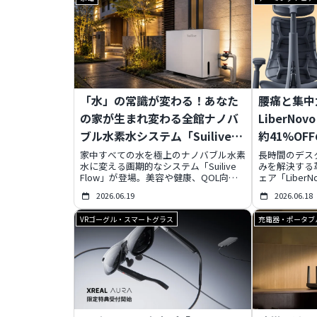
ップ機能により、データ管理の常識を劇
得の低域モジ
的に変革します。クリエイターから家庭
「SUPERW
ユーザーまで、あらゆるニーズに応える
生、そして芸
この革新的なストレージハブが、あなた
秘密と魅力を
の創造性と効率性を最大限に引き出しま
価格に見合う
す。
ます。
「水」の常識が変わる！あなた
腰痛と集中
の家が生まれ変わる全館ナノバ
LiberNo
ブル水素水システム「Suilive
約41%OF
Flow」の全貌
家中すべての水を極上のナノバブル水素
長時間のデス
水に変える画期的なシステム「Suilive
みを解決する
Flow」が登場。美容や健康、QOL向上
ェア「Liber
に貢献するこの次世代水インフラが、銀
ェンジを記念し
2026.06.19
2026.06.18
座で体験可能に。その驚きの機能と、あ
フ（約7万円
なたの生活にもたらす変化を徹底解説し
ールを開催中
VRゴーグル・スマートグラス
充電器・ポータブ
ます。
イナミック・
ど、驚異の機
します。フッ
2026年6月
逃せないチャ
イルを劇的に