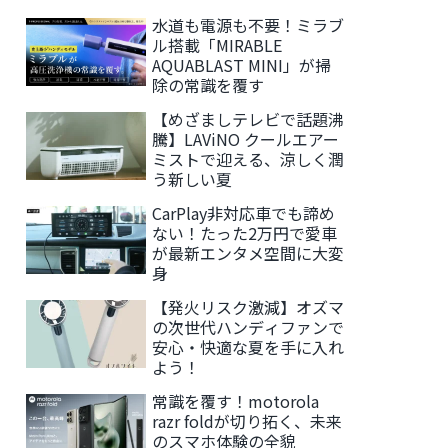
水道も電源も不要！ミラブ
ル搭載「MIRABLE
AQUABLAST MINI」が掃
除の常識を覆す
【めざましテレビで話題沸
騰】LAViNO クールエアー
ミストで迎える、涼しく潤
う新しい夏
CarPlay非対応車でも諦め
ない！たった2万円で愛車
が最新エンタメ空間に大変
身
【発火リスク激減】オズマ
の次世代ハンディファンで
安心・快適な夏を手に入れ
よう！
常識を覆す！motorola
razr foldが切り拓く、未来
のスマホ体験の全貌