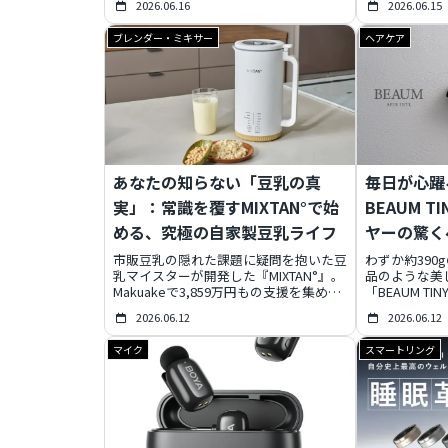
2026.06.16
2026.06.15
発火リスクを大幅に低減。さら
ッテリー寿命
に-20℃〜55℃の幅広い温度帯で安定稼
器です。未来
ブレンダー・ミキサー
ヘアケア
働し、ウェアラブルデバイスからスマホ
イン、4ポー
までこれ1台で対応します。次世代の安
GaN技術に
心と汎用性を兼ね備えたこのバッテリー
なデバイスを
が、あなたの毎日をより安全で快適なも
におすすめで
のに変えるでしょう。
あなたの知らない「豆乳の真
毎日が心躍
実」：常識を覆すMIXTAN°で始
BEAUM T
める、究極の自家製豆乳ライフ
ヤーの驚く
市販豆乳の隠れた課題に疑問を抱いた豆
わずか約390
乳マイスターが開発した『MIXTAN°』。
品のような美
Makuakeで3,859万円もの支援を集めた
「BEAUM TI
この画期的な豆乳メーカーは、「おから
が新登場。パ
2026.06.12
2026.06.12
まで丸ごと飲む」という新習慣を提案し
乾かし、細や
ます。栄養豊富な大豆の恵みを余すこと
を格上げしま
マイク
スマートリング
なく摂取し、経済的で環境にも優しい、
備え、あなた
新しい豆乳ライフの秘密に迫ります。
時間へと変え
りします。