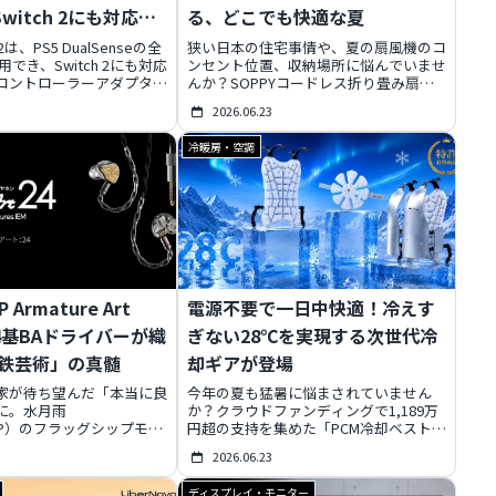
Switch 2にも対応す
る、どこでも快適な夏
ームアダプター
U 2は、PS5 DualSenseの全
狭い日本の住宅事情や、夏の扇風機のコ
でき、Switch 2にも対応
ンセント位置、収納場所に悩んでいませ
コントローラーアダプター
んか？SOPPYコードレス折り畳み扇風
Hyperlink 2」で超低
機が、その夏の悩みを一掃します。
2026.06.23
、多様なプラットフォーム
20000mAh大容量バッテリーでコードレ
ラーに対応。カスタマイズ
スの自由を、使わない時はコンパクトに
冷暖房・空調
、ゲーマーの夢を叶えま
収納。高さ調整や8段階風量、リモコン
クーポンも提供中。
など多機能で、リビング、寝室、アウト
ドアまで、あなただけの快適空間を提供
します。
 Armature Art
電源不要で一日中快適！冷えす
4基BAドライバーが織
ぎない28℃を実現する次世代冷
鉄芸術」の真髄
却ギアが登場
家が待ち望んだ「本当に良
今年の夏も猛暑に悩まされていません
に。水月雨
か？クラウドファンディングで1,189万
OP）のフラッグシップモデ
円超の支持を集めた「PCM冷却ベスト」
e Art 24」は、片側24基と
が、いよいよ一般販売を開始します。電
2026.06.23
のBAドライバー構成で、
源不要で「冷えすぎない28℃」を長時
空間を実現します。特許取
間キープする革新的なPCM素材と特許技
ディスプレイ・モニター