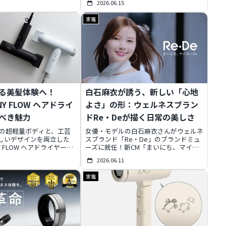
2026.06.15
を劇的に延ばす次世代充電
秘密を解説。日本発ウェルネスブランド
的なRGBライティングデザ
「Re・De」の哲学が詰まったこの製品
家電
ト搭載のパワフルな性能、
が、台湾のヘアケア市場に新たな風を吹
よる安定性も兼ね備え、大切
き込む魅力を紹介します。
長く快適に使い続けたい方
す。
る美髪体験へ！
白石麻衣が誘う、新しい「心地
INY FLOW ヘアドライ
よさ」の形：ウェルネスブラン
べき魅力
ドRe・Deが描く日常の美しさ
gの超軽量ボディと、工芸
女優・モデルの白石麻衣さんがウェルネ
しいデザインを両立した
スブランド「Re・De」のブランドミュ
NY FLOW ヘアドライヤー」
ーズに就任！新CM「まいにち、マイ
ワフルな風量で髪を素早く
Re・De。」では、彼女が語る「こんな
2026.06.11
かな機能で日々のヘアケア
に心地よく整うんだ」という飾らない魅
す。美しさと機能性を兼ね
力が満載。Re・Deが提唱する「心地を
家電
の毎日を「整える」豊かな
リデザインする」という哲学が、いかに
る、その秘密と魅力を深掘
私たちの日常を豊かに変えるか、その全
貌に迫ります。