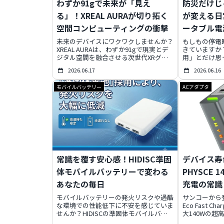
わずか91gで未来が「見え
防災だけじゃ
る」！XREAL AURAが切り拓く
が変える日
空間コンピューティングの衝撃
ータブル電
用術
未来のデバイスにワクワクしませんか？
もしもの停電
XREAL AURAは、わずか91gで現実とデ
きていますか
ジタル空間を融合させる次世代XRグラ
用」とだけ思
スです。GoogleとQualcommの最先端
では、専門家が
2026.06.17
2026.06.16
技術を結集し、あなたの日常を劇的に変
の真価を徹底
える可能性を秘めています。この記事を
ウトドアや在
モバイルバッテリー
ACアダプタ
読めば、XREAL AURAの驚くべき全貌
を豊かにする
と、未来をいち早く手に入れるための限
す。あなたに
定特典プログラムがわかります！
の生活に「安
ましょう！
常識を覆す安心感！HIDISC準固
デバイス寿
体モバイルバッテリーで変わる
PHYSCE
あなたの毎日
充電の常識
モバイルバッテリーの発火リスクや過酷
サンコーから登
な環境での性能低下に不安を感じていま
Eco Fast Ch
せんか？HIDISCの準固体モバイルバッ
大140Wの超
テリーは、電解質をゲル状にすることで
「Battery