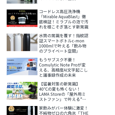
コードレス高圧洗浄機
「Mirable AquaBlast」徹
底検証！ミラブルの泡で汚
れを根こそぎ落とす新常識
水筒の常識を覆す！指紋認
証スマートボトルc-mon
1000mlで叶える「飲み物
のプライベート空間」
もうサブスク不要！
Comulytic Note Proが変
える、高精度AI文字起こし
と議事録作成の未来
【猛暑対策の新常識】
40℃の夏も怖くない！
LAMA Storeの「屋外用ミ
ストファン」で叶える”持
ち運べる涼しさ”
家飲みがバー体験に激変！
不純物ゼロの六角氷「THE