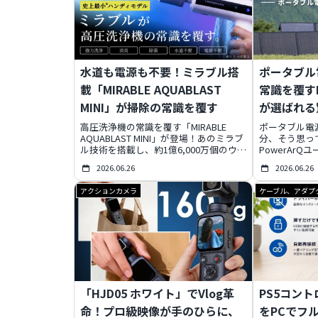
水道も電源も不要！ミラブル搭
ポータブル
載「MIRABLE AQUABLAST
常識を覆すP
MINI」が掃除の常識を覆す
が選ばれる
高圧洗浄機の常識を覆す「MIRABLE
ポータブル電
AQUABLAST MINI」が登場！あのミラブ
分、そう思っ
ル技術を搭載し、約1億6,000万個のウル
PowerAr
トラファインバブルで水だけで強力洗浄
の購入者が後
2026.06.26
2026.06.26
＆消臭。約0.86kgの軽量ボディで水道・
は、単なる製
コンセント不要、どこでも使える自由さ
ーのライフス
アクションカメラ
ケーブル、アダプ
が魅力です。Makuakeで先行販売中。
ンド哲学と、
た。この記事で
ばれ続けるの
ナップを深掘
「HJD05 ホワイト」でVlog革
PS5コン
命！プロ級映像が手のひらに、
をPCでフル解