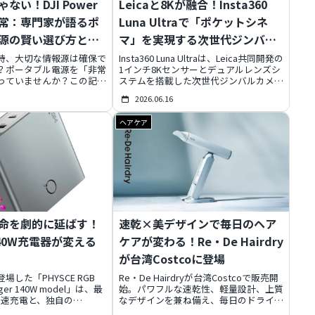
ない！DJI Power
Leicaと8Kが融合！Insta360
常：専門家が語るポ
Luna Ultraで「ポケットシネ
源の賢い選び方と活
マ」を実現する次世代ジンバル
カメラ
時、大切な情報源は確保で
Insta360 Luna Ultraは、Leica共同開発の
？ポータブル電源を「非常
1インチ8Kセンサーとデュアルレンズシ
っていませんか？この記事
ステムを搭載した次世代ジンバルカメラ
語るDJI Powerシリーズ
です。約200gの軽量ボディにプロ仕様
2026.06.16
解説。防災だけでなく、ア
の機能が凝縮され、取り外し式OLEDタ
宅ケア、車中泊まで、日常
ッチスクリーンやAIトラッキングで撮影
ヘアケア
驚きの活用術をご紹介しま
の自由度を飛躍的に向上させます。
最適な一台を見つけ、日々
Dolby Vision対応8K30fpsやI-Log撮影、
心」と「快適」をプラスし
最大6倍ロスレスズームなど、圧倒的な
映像美と使いやすさで、モバイル映像制
作の常識を塗り替える一台となるでしょ
う。
命を劇的に延ばす！
速乾×美デザインで毎日のヘア
 140W充電器が変える
ケアが変わる！Re・De Hairdry
が台湾Costcoに登場
場した「PHYSCE RGB
Re・De Hairdryが台湾Costcoで販売開
arger 140W model」は、最
始。パワフルな速乾性、軽量設計、上質
高速充電と、独自の
なデザインを兼ね備え、毎日のドライヤ
Ecoモード」でデバイスのバ
ータイムを心地よいルーティンに変える