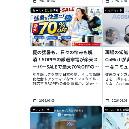
2026.06.04
2026.06.04
透明氷を両立したこの一台は、3つのモ
ンパクトさと
ードと選べる4色のデザインで、あなた
多様なライフ
セール・まとめ情報
ヘッドセット
の夏のQOLを劇的に向上させるでしょ
性。狭いスペ
う。今だけの特別クーポンと発送前倒し
先での洗濯に
情報もお見逃しなく！
洗濯の自由を
夏の猛暑も、日々の悩みも解
現場の常識を
消！SOPPYの厳選家電が楽天ス
CoMo I
ーパーSALEで最大70%OFFの大
ーなコミュ
チャンス！
年々厳しさを増す日本の夏、そして高齢
従来のインカ
化社会やアクティブなライフスタイルに
さを一掃する
対応するSOPPYの最新家電が、楽天ス
カム「Accsoo
ーパーSALEで最大70%OFFの大チャン
スステーショ
スに登場します！ミストファンで熱中症
リング、超軽量
対策、イヤーカフ型集音器で快適な会
最大9人同時
2026.06.03
2026.06.03
話、電動爪切りで安全なセルフケアな
動といった卓
ど、暮らしを豊かにする5つの注目アイ
ュニケーショ
ディフューザー
セール・まとめ情
テムを徹底解説。この夏、賢くお得に快
モデルからの
適な毎日をスタートさせませんか？
作やイベント
献するこの「
貌を徹底解説