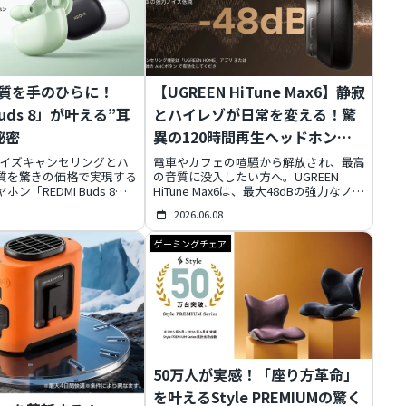
質を手のひらに！
【UGREEN HiTune Max6】静寂
Buds 8」が叶える”耳
とハイレゾが日常を変える！驚
秘密
異の120時間再生ヘッドホン徹
底レビュー
ノイズキャンセリングとハ
電車やカフェの喧騒から解放され、最高
質を驚きの価格で実現する
の音質に没入したい方へ。UGREEN
ン「REDMI Buds 8」
HiTune Max6は、最大48dBの強力なノイ
6月9日に発売決定。通勤、
ズキャンセリングとLDACハイレゾ音質
2026.06.08
メ、あらゆるシーンで日常
で、どこでもあなただけのプライベート
その魅力と、圧倒的なコス
空間を創り出します。驚異の120時間再
ゲーミングチェア
ンスを徹底解説します。
生バッテリー、AI通話、空間オーディオ
など多機能満載。今だけの特別価格で、
日常を「音」でアップグレードしません
か？
50万人が実感！「座り方革命」
を叶えるStyle PREMIUMの驚く