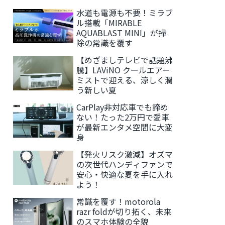
水道も電源も不要！ミラブ
ル搭載「MIRABLE
AQUABLAST MINI」が掃
除の常識を覆す
【めざましテレビで話題沸
騰】LAViNO クールエアー
ミストで迎える、涼しく潤
う新しい夏
CarPlay非対応車でも諦め
ない！たった2万円で愛車
が最新エンタメ空間に大変
身
【発火リスク激減】オズマ
の次世代ハンディファンで
安心・快適な夏を手に入れ
よう！
常識を覆す！motorola
razr foldが切り拓く、未来
のスマホ体験の全貌