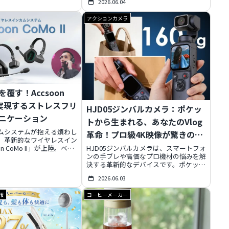
2026.06.04
パワフルな洗浄力、そして
でを快適にする人気アイテムがお得に手
スタイルに寄り添う機能
に入ります。この夏、理想のライフスタ
アクションカメラ
ースでの「分け洗い」や旅
イルを賢く実現しましょう。
悩むすべての人へ、新しい
提案します。
覆す！Accsoon
Iが実現するストレスフリ
HJD05ジンバルカメラ：ポケッ
ニケーション
トから生まれる、あなたのVlog
ムシステムが抱える煩わし
革命！プロ級4K映像が驚きの価
、革新的なワイヤレスイン
格で
n CoMo II」が上陸。ベー
HJD05ジンバルカメラは、スマートフォ
ン不要、AIノイズキャンセ
ンの手ブレや高価なプロ機材の悩みを解
170g、最大400m通信、
決する革新的なデバイスです。ポケット
通話、長時間バッテリー駆
サイズのコンパクトボディに4K/30fps
2026.06.03
越した機能で、現場のコミ
撮影、7500万画素センサー、3軸ジンバ
ンを劇的に変革します。旧
ルによる究極の手ブレ補正を搭載。AI顔
報
コーヒーメーカー
大幅な進化を遂げ、映像制
追尾や多彩なフィルター、Wi-Fi転送機
運営の効率と品質向上に貢
能で初心者でもプロ級の映像を簡単に制
ゲームチェンジャー」の全
作・共有できます。驚きのコストパフォ
します。
ーマンスで、あなたのVlogや日常の記録