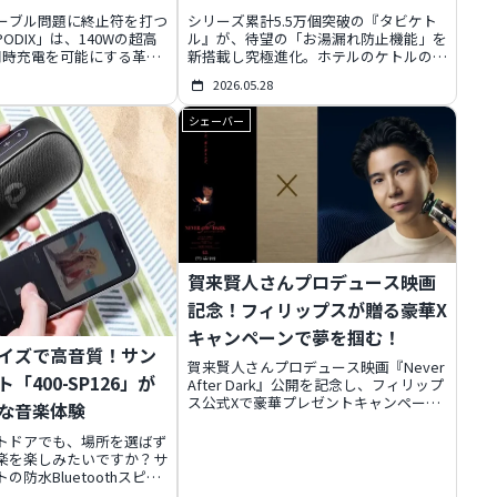
ム
ーブル問題に終止符を打つ
シリーズ累計5.5万個突破の『タビケト
 PODIX」は、140Wの超高
ル』が、待望の「お湯漏れ防止機能」を
同時充電を可能にする革新
新搭載し究極進化。ホテルのケトルの衛
ーション。巻取り式ケーブ
生問題から解放され、コンパクト設計、
2026.05.28
ートディスプレイ、AI温度
世界対応の電圧切替、2つの保温モード
率と快適さを追求した未来
で、旅先や車中泊、入院生活まであらゆ
シェーバー
提供します。
るシーンで清潔で安心な沸かしたてのお
湯を提供します。今ならMakuakeでお得
に手に入れるチャンス！
賀来賢人さんプロデュース映画
記念！フィリップスが贈る豪華X
キャンペーンで夢を掴む！
イズで高音質！サン
賀来賢人さんプロデュース映画『Never
「400-SP126」が
After Dark』公開を記念し、フィリップ
ス公式Xで豪華プレゼントキャンペーン
な音楽体験
が開催中！直筆サイン入りポスターや最
高峰電動シェーバーが当たるこの限定チ
トドアでも、場所を選ばず
ャンスを見逃すな！応募はフォロー＆リ
楽を楽しみたいですか？サ
ポストで完了。
防水Bluetoothスピー
P126」は、IPX7防水、8W