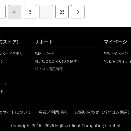
次
3
4
5
…
25
へ
（公式ストア）
サポート
マイページ
タムメイドモデル
FMVサポート
FMVマイページ
コン
困ったことからQ&Aを探す
My Life（マイ
パソコン活用情報
ソコン
イド
のサイトについて
会員／利用規約
お問い合わせ（パソコン関連
Copyright 2016 - 2026
Fujitsu Client Computing Limited