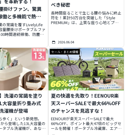
」を革新する！
べき秘密
ife腰掛けファン、驚異
長時間座ることで生じる腰の悩みに終止
間稼働と多機能で熱中
符を！累計50万台を突破した「Style
PREMIUM」は、上質な座り心地とプロ
識を覆す
常識を覆すLivelyLife
基準の姿勢ケアを両立し、多くの人々か
容量腰掛けポータブルファ
ら「もう手放せない」と絶賛されていま
100時間連続稼働、防塵防
す。本記事では、その驚きの秘密と、理
電、SOSライトなど、現場
想的なS字姿勢を保つための具体的なメ
2026.06.04
生まれた多機能設計で、猛
カニズムを深掘りします。あなたの座り
率と安全性を劇的に向上さ
方を根本から変え、快適な毎日を手に入
セール・まとめ情報
れるためのヒントがここにあります。
】洗濯の常識を塗り
夏の快適を先取り！EENOUR楽
3L大容量折り畳み式
天スーパーSALEで最大66%OFF
洗濯機が登場
のチャンスを見逃すな！
ち歩く」という新発想。
EENOURが楽天スーパーSALEで最大
ドから登場した13L大容量の
66%OFF、ポイント最大47倍のビッグセ
ータブル洗濯機が、あなた
ールを開催！ポータブル冷蔵庫、エアコ
を一変させます。驚きのコ
ン、発電機など、アウトドアから日常ま