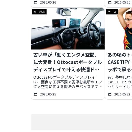
2026.05.26
2026.05.26
価を徹底解説します。
の迫力サウン
な入力形式を
カー用品
ケース
3,618円（
あなたの日常
ます。
古い車が「動くエンタメ空間」
あの頃のト
に大変身！Ottocastポータブル
CASETi
ディスプレイで叶える快適ドラ
ラボで蘇る
イブ
法
Ottocastのポータブルディスプレイ
昔、夢中にな
は、面倒な工事不要で愛車を最新のエン
CASETiF
タメ空間に変える魔法のデバイスです。
セサリーとし
動画アプリ、ワイヤレス
スーツケース
2026.05.25
2026.05.22
CarPlay/Android Auto、さらにAI音声制
になったあな
御まで、あなたのカーライフを劇的にア
徹底解説。懐
ップグレード。今ならAmazonでお得な
た、特別なコ
キャンペーンも実施中です。
します。