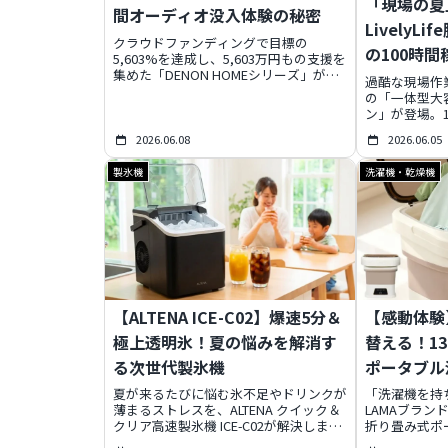
「現場の夏
間オーディオ没入体験の秘密
LivelyL
クラウドファンディングで目標の
の100時
5,603%を達成し、5,603万円もの支援を
集めた「DENON HOMEシリーズ」が、
症対策の常
過酷な現場作業の
2026年7月17日より一般販売を開始しま
の「一体型大
す。Dolby Atmosとデノン独自の空間オ
ン」が登場。
ーディオ技術が融合し、まるで音に包ま
滴、スマホ充
れるような圧倒的な没入体験を自宅で実
2026.06.08
2026.06.05
のニーズから
現。ワイヤレスで設置も簡単、3モデル
暑下の作業効
展開で、老舗デノンが贈る新時代のオー
製氷機
洗濯機・乾燥機
せます。
ディオシステムに注目が集まっていま
す。
【ALTENA ICE-C02】爆速5分＆
【感動体験
極上透明氷！夏の悩みを解消す
替える！1
る次世代製氷機
ポータブル
夏が来るたびに悩む氷不足やドリンクが
「洗濯機を持
薄まるストレスを、ALTENA クイック＆
LAMAブラン
クリア高速製氷機 ICE-C02が解決しま
折り畳み式ポ
す。最短約5分の爆速製氷と、プロ級の
の洗濯ライフ