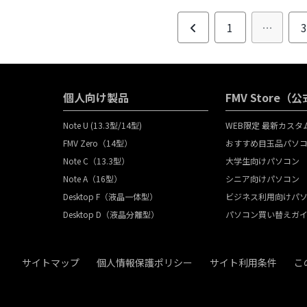
前
1
…
へ
個人向け製品
FMV Store
Note U (13.3型/14型)
WEB限定 最新カス
FMV Zero（14型）
おすすめ目玉品パソ
Note C（13.3型）
大学生向けパソコン
Note A（16型）
シニア向けパソコン
Desktop F（液晶一体型）
ビジネス利用向けパ
Desktop D（液晶分離型）
パソコン買い替えガ
サイトマップ
個人情報保護ポリシー
サイト利用条件
こ