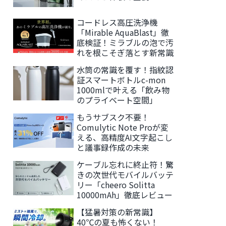
コードレス高圧洗浄機
「Mirable AquaBlast」徹
底検証！ミラブルの泡で汚
れを根こそぎ落とす新常識
水筒の常識を覆す！指紋認
証スマートボトルc-mon
1000mlで叶える「飲み物
のプライベート空間」
もうサブスク不要！
Comulytic Note Proが変
える、高精度AI文字起こし
と議事録作成の未来
ケーブル忘れに終止符！驚
きの次世代モバイルバッテ
リー「cheero Solitta
10000mAh」徹底レビュー
【猛暑対策の新常識】
40℃の夏も怖くない！