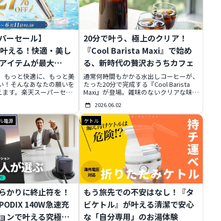
が劇的に進化します。
パーセール】
20分で叶う、極上のクリア！
Eで叶える！快適・美し
『Cool Barista Maxi』で始め
夏アイテムが最大
る、新時代の贅沢おうちカフェ
、もっと快適に、もっと美
通常何時間もかかる水出しコーヒーが、
い！そんなあなたの願いを
たった20分で完成する『Cool Barista
が叶えます。楽天スーパーセー
Maxi』が登場。雑味のないクリアな味わ
かったあのヘアアイロン
いを、たっぷり650mLの大容量で手軽に
2026.06.02
り切る扇風機まで最大
楽しめます。デザイン性も高く、コーヒ
大チャンス！この記事では、
ー以外にも活用できる万能性で、あなた
ル電源
ケトル
テムを賢く手に入れ、ワン
の「おうちカフェ」を格上げする一台で
日を叶える秘訣を徹底解
す。
い驚きの価格と、あなたの
るKEYNICEの魅力に迫り
らかりに終止符を！
もう旅先での不安はなし！『タ
 PODIX 140W急速充
ビケトル』が叶える清潔で安心
ョンで叶える究極の
な「自分専用」のお湯体験