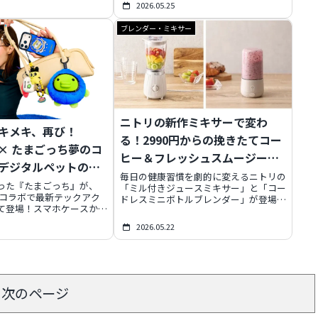
2026.05.25
ド、最長12時間再生、多彩
手のひらサイズに凝縮。
ブレンダー・ミキサー
税抜）という驚きの価格で、
と特別な時間を豊かに彩り
ニトリの新作ミキサーで変わ
キメキ、再び！
る！2990円からの挽きたてコー
FY × たまごっち夢のコ
ヒー＆フレッシュスムージー生
デジタルペットの魔
活
毎日の健康習慣を劇的に変えるニトリの
った『たまごっち』が、
「ミル付きジュースミキサー」と「コー
Yとのコラボで最新テックアク
ドレスミニボトルブレンダー」が登場。
て登場！スマホケースから
2990円からという驚きの価格で、挽き
、限定デバイスまで、大人
たてコーヒーから外出先でのスムージー
2026.05.22
たの毎日を彩るアイテムを
まで、あなたの食生活を豊かに彩りま
かしさと新しさが融合し
す。コンパクトで高機能、さらに手軽に
レクションの魅力を深掘り
使える2つのアイテムの魅力を徹底解
説。
次のページ