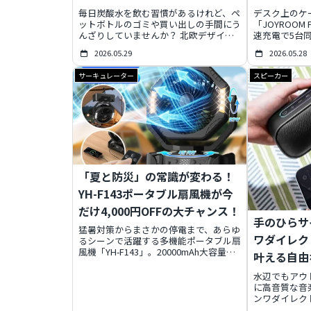
ミニマリズ
毎日炭酸水を飲む習慣があるけれど、ペ
デスク上のケ
ットボトルのゴミや買い出しの手間にう
「JOYROOM
んざりしていませんか？ 北欧デザイン
速充電で5台
が美しい炭酸水メーカー「mysoda
的な充電ステ
2026.05.29
2026.05.28
Ruby 2」なら、自宅で手軽にできたて
ル内蔵、スマ
炭酸水が楽しめ、さらに環境にも優しい
制御など、効
サーキュレーター
スピーカー
サステナブルな暮らしが叶います。
の充電体験を
Makuakeでの先行販売も見逃せませ
ん。
「夏と防災」の常識が変わる！
YH-F143ポータブル扇風機が今
だけ4,000円OFFの大チャンス！
手のひらサ
猛暑対策からまさかの停電まで、あらゆ
ワダイレクト
るシーンで活躍する多機能ポータブル扇
風機「YH-F143」。20000mAh大容量バ
叶える自由
ッテリー、リモコン操作、LEDライト、
モバイルバッテリー機能を搭載し、「夏
水辺でもアウ
と防災」の必需品として注目されていま
に高音質な音
す。今なら期間限定で4,000円OFFの特
ンワダイレクトの
別価格で手に入る、この夏の救世主の真
カー「400-S