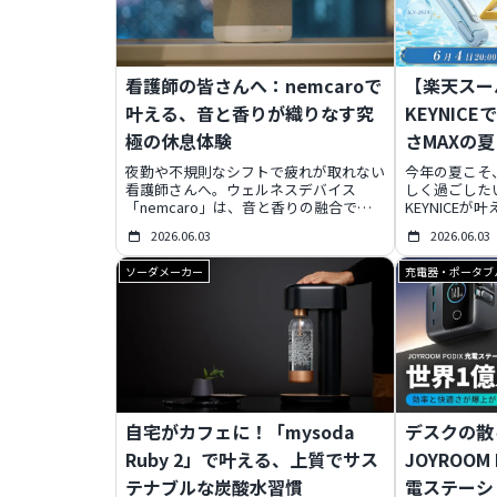
看護師の皆さんへ：nemcaroで
【楽天スー
叶える、音と香りが織りなす究
KEYNIC
極の休息体験
さMAXの
27%OFF！
夜勤や不規則なシフトで疲れが取れない
今年の夏こそ
看護師さんへ。ウェルネスデバイス
しく過ごした
「nemcaro」は、音と香りの融合で質
KEYNICE
の高い休息を提供。忙しい毎日でも簡単
ルでは、欲し
2026.06.03
2026.06.03
に導入でき、心身を深く癒します。ナー
や、猛暑を乗
スフェス2026でその効果を体験し、新
27%OFFの
ソーダメーカー
充電器・ポータブ
しいセルフケアの形を見つけましょう。
お得な夏アイ
ランク上の毎
説。見逃せな
生活を豊かにす
ます。
自宅がカフェに！「mysoda
デスクの散
Ruby 2」で叶える、上質でサス
JOYROOM
テナブルな炭酸水習慣
電ステーシ