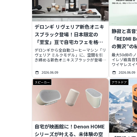
デロンギ リヴェリア新色オニキ
静寂と高音
スブラック登場！日本限定の
「REDMI 
「至宝」豆で自宅カフェを格上
の贅沢”の
げ
デロンギから全自動コーヒーマシン「リ
最大50dBの
ヴェリア ミルクモデル」に、空間を引
イレゾ級高音
き締める新色オニキスブラックが登場。
ワイヤレスイヤホ
手軽に豆を切り替えられる「ビーン ス
が、2026年
イッチ システム」や、16種類の本格カ
2026.06.09
2026.06.09
仕事、エンタ
フェメニューがワンタッチで楽しめるの
を格上げする
が魅力です。さらに、日本限定スペシャ
スピーカー
アウトドア
トパフォーマ
ルティコーヒー豆「ブラジル グアリロ
バ ジョイア」との特別セットも発表さ
れ、自宅で最高のコーヒー体験を提供。
先行予約でお得なチャンスも。
自宅が映画館に！Denon HOME
シリーズが叶える、未体験の空